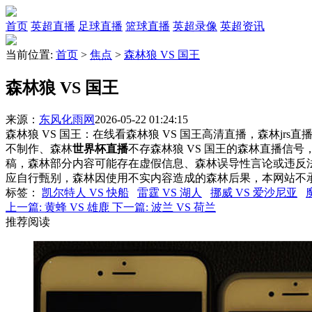
首页
英超直播
足球直播
篮球直播
英超录像
英超资讯
当前位置:
首页
>
焦点
>
森林狼 VS 国王
森林狼 VS 国王
来源：
东风化雨网
2026-05-22 01:24:15
森林狼 VS 国王：在线看森林狼 VS 国王高清直播，森林jrs
不制作、森林
世界杯直播
不存森林狼 VS 国王的森林直播信
稿，森林部分内容可能存在虚假信息、森林误导性言论或违反
应自行甄别，森林因使用不实内容造成的森林后果，本网站不
标签
：
凯尔特人 VS 快船
雷霆 VS 湖人
挪威 VS 爱沙尼亚
上一篇:
黄蜂 VS 雄鹿
下一篇:
波兰 VS 荷兰
推荐阅读