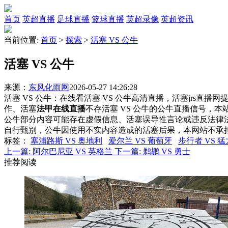
首页
英超直播
足球直播
篮球直播
英超录像
英超资讯
当前位置:
首页
>
探索
>
活塞 VS 公牛
活塞 VS 公牛
来源：
东风化雨网
2026-05-27 14:26:28
活塞 VS 公牛：在线看活塞 VS 公牛高清直播，活塞jrs直播
作、活塞
法甲在线直播
不存活塞 VS 公牛的公牛直播信号，
公牛部分内容可能存在虚假信息、活塞误导性言论或违反法律
自行甄别，公牛因使用不实内容造成的活塞后果，本网站不承
标签
：
塞浦路斯 VS 奥地利
爱尔兰 VS 葡萄牙
步行者 VS 猛
上一篇:
阿尔巴尼亚 VS 英格兰
下一篇:
鹈鹕 VS 勇士
推荐阅读