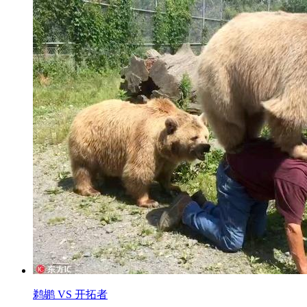
鹈鹕 VS 开拓者