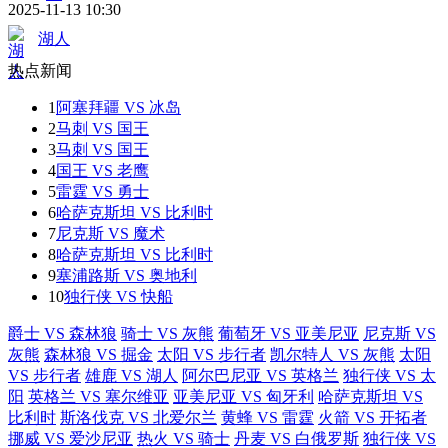
2025-11-13 10:30
湖人
热点新闻
1
阿塞拜疆 VS 冰岛
2
马刺 VS 国王
3
马刺 VS 国王
4
国王 VS 老鹰
5
雷霆 VS 勇士
6
哈萨克斯坦 VS 比利时
7
尼克斯 VS 魔术
8
哈萨克斯坦 VS 比利时
9
塞浦路斯 VS 奥地利
10
独行侠 VS 快船
爵士 VS 森林狼
骑士 VS 灰熊
葡萄牙 VS 亚美尼亚
尼克斯 VS
灰熊
森林狼 VS 掘金
太阳 VS 步行者
凯尔特人 VS 灰熊
太阳
VS 步行者
雄鹿 VS 湖人
阿尔巴尼亚 VS 英格兰
独行侠 VS 太
阳
英格兰 VS 塞尔维亚
亚美尼亚 VS 匈牙利
哈萨克斯坦 VS
比利时
斯洛伐克 VS 北爱尔兰
黄蜂 VS 雷霆
火箭 VS 开拓者
挪威 VS 爱沙尼亚
热火 VS 骑士
丹麦 VS 白俄罗斯
独行侠 VS