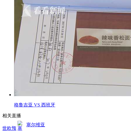
格鲁吉亚 VS 西班牙
相关直播
塞尔维亚
世欧预