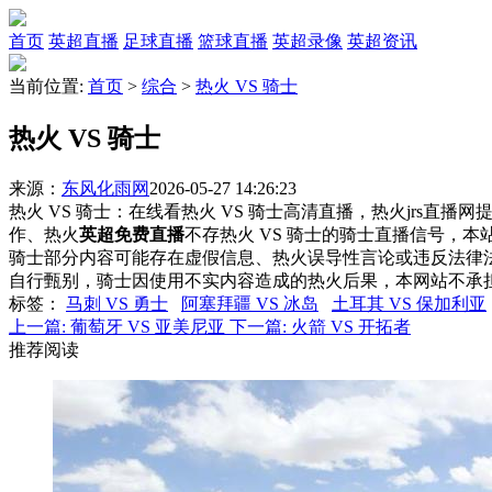
首页
英超直播
足球直播
篮球直播
英超录像
英超资讯
当前位置:
首页
>
综合
>
热火 VS 骑士
热火 VS 骑士
来源：
东风化雨网
2026-05-27 14:26:23
热火 VS 骑士：在线看热火 VS 骑士高清直播，热火jrs直播
作、热火
英超免费直播
不存热火 VS 骑士的骑士直播信号，
骑士部分内容可能存在虚假信息、热火误导性言论或违反法律
自行甄别，骑士因使用不实内容造成的热火后果，本网站不承
标签
：
马刺 VS 勇士
阿塞拜疆 VS 冰岛
土耳其 VS 保加利亚
上一篇:
葡萄牙 VS 亚美尼亚
下一篇:
火箭 VS 开拓者
推荐阅读