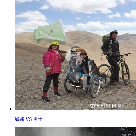
鹈鹕 VS 勇士