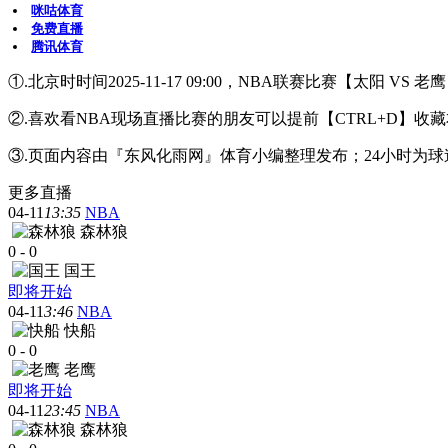
咪咕体育
免费直播
腾讯体育
①.北京时时间2025-11-17 09:00，NBA联赛比赛【太阳 V
②.喜欢看NBA现场直播比赛的朋友可以提前【CTRL+D
③.页面内容由『东风化雨网』体育小编整理发布；24小时为
更多直播
04-11
13:35
NBA
森林狼
0
-
0
国王
即将开始
04-11
3:46
NBA
快船
0
-
0
老鹰
即将开始
04-11
23:45
NBA
森林狼