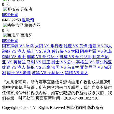
0
-
0
开拓者
即将开始
04-08
22:53
世欧预
格鲁吉亚
0
-
0
西班牙
即将开始
阿塞拜疆 VS 冰岛
太阳 VS 步行者
雄鹿 VS 黄蜂
活塞 VS 76人
鹈鹕 VS 湖人
瑞士 VS 瑞典
独行侠 VS 太阳
阿塞拜疆 VS 冰岛
鹈鹕 VS 勇士
挪威 VS 爱沙尼亚
挪威 VS 爱沙尼亚
阿尔巴尼
亚 VS 英格兰
马刺 VS 国王
爵士 VS 公牛
英格兰 VS 塞尔维亚
雄鹿 VS 湖人
快船 VS 老鹰
法国 VS 乌克兰
亚美尼亚 VS 匈牙
利
爵士 VS 老鹰
波黑 VS 罗马尼亚
鹈鹕 VS 湖人
『东风化雨网』所有赛事直播信号源均由用户收集或从搜索引
擎中搜索整理获得，所有内容均来自互联网，我们自身不提供
任何直播信号和视频内容，如有侵犯您的权益请联系我们，我
们会第一时间处理 页面更新时间：2026-04-08 10:27:16
Copyright © 2025 All Rights Reserved 东风化雨网 版权所有