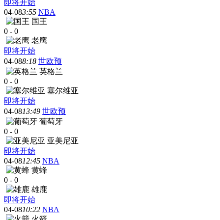
即将开始
04-08
3:55
NBA
国王
0
-
0
老鹰
即将开始
04-08
8:18
世欧预
英格兰
0
-
0
塞尔维亚
即将开始
04-08
13:49
世欧预
葡萄牙
0
-
0
亚美尼亚
即将开始
04-08
12:45
NBA
黄蜂
0
-
0
雄鹿
即将开始
04-08
10:22
NBA
火箭