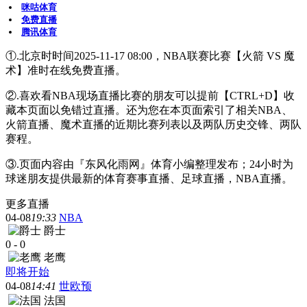
咪咕体育
免费直播
腾讯体育
①.北京时时间2025-11-17 08:00，NBA联赛比赛【火箭 VS 魔
术】准时在线免费直播。
②.喜欢看NBA现场直播比赛的朋友可以提前【CTRL+D】收
藏本页面以免错过直播。还为您在本页面索引了相关NBA、
火箭直播、魔术直播的近期比赛列表以及两队历史交锋、两队
赛程。
③.页面内容由『东风化雨网』体育小编整理发布；24小时为
球迷朋友提供最新的体育赛事直播、足球直播，NBA直播。
更多直播
04-08
19:33
NBA
爵士
0
-
0
老鹰
即将开始
04-08
14:41
世欧预
法国