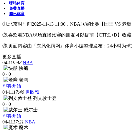
咪咕体育
免费直播
腾讯体育
①.北京时时间2025-11-13 11:00，NBA联赛比赛【国王 V
②.喜欢看NBA现场直播比赛的朋友可以提前【CTRL+D
③.页面内容由『东风化雨网』体育小编整理发布；24小时为
更多直播
04-11
9:48
NBA
快船
0
-
0
老鹰
即将开始
04-11
17:40
世欧预
列支敦士登
0
-
0
威尔士
即将开始
04-11
17:21
NBA
魔术