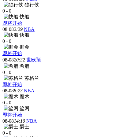
独行侠
0
-
0
快船
即将开始
08-08
2:29
NBA
快船
0
-
0
掘金
即将开始
08-08
20:32
世欧预
希腊
0
-
0
苏格兰
即将开始
08-08
8:23
NBA
魔术
0
-
0
篮网
即将开始
08-08
14:10
NBA
爵士
0
-
0