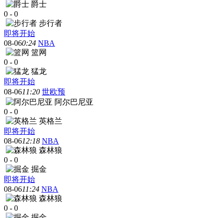
爵士
0
-
0
步行者
即将开始
08-06
0:24
NBA
篮网
0
-
0
猛龙
即将开始
08-06
11:20
世欧预
阿尔巴尼亚
0
-
0
英格兰
即将开始
08-06
12:18
NBA
森林狼
0
-
0
掘金
即将开始
08-06
11:24
NBA
森林狼
0
-
0
掘金