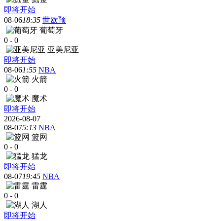
即将开始
08-06
18:35
世欧预
葡萄牙
0
-
0
亚美尼亚
即将开始
08-06
1:55
NBA
火箭
0
-
0
魔术
即将开始
2026-08-07
08-07
5:13
NBA
篮网
0
-
0
猛龙
即将开始
08-07
19:45
NBA
雷霆
0
-
0
湖人
即将开始