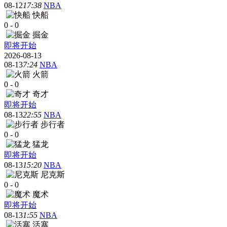
08-12
17:38
NBA
快船
0
-
0
掘金
即将开始
2026-08-13
08-13
7:24
NBA
火箭
0
-
0
奇才
即将开始
08-13
22:55
NBA
步行者
0
-
0
猛龙
即将开始
08-13
15:20
NBA
尼克斯
0
-
0
魔术
即将开始
08-13
1:55
NBA
活塞