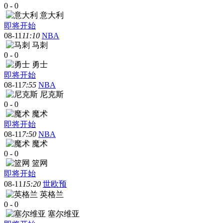
0
-
0
意大利
即将开始
08-11
11:10
NBA
马刺
0
-
0
勇士
即将开始
08-11
7:55
NBA
尼克斯
0
-
0
魔术
即将开始
08-11
7:50
NBA
魔术
0
-
0
篮网
即将开始
08-11
15:20
世欧预
英格兰
0
-
0
塞尔维亚