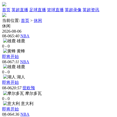
首页
英超直播
足球直播
篮球直播
英超录像
英超资讯
当前位置:
首页
>
休闲
休闲
2026-08-06
08-06
5:40
NBA
雄鹿
0
-
0
黄蜂
即将开始
08-06
7:11
NBA
雄鹿
0
-
0
湖人
即将开始
08-06
20:57
世欧预
摩尔多瓦
0
-
0
意大利
即将开始
08-06
4:36
NBA