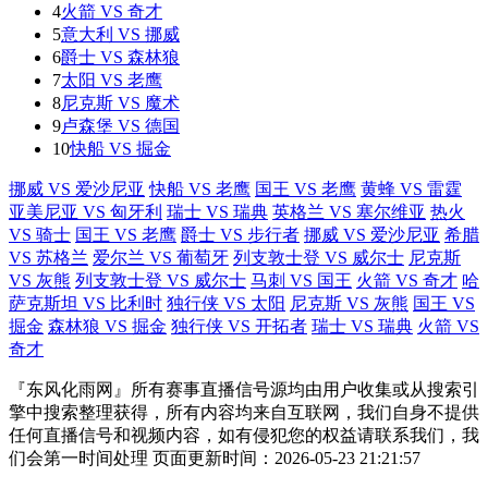
4
火箭 VS 奇才
5
意大利 VS 挪威
6
爵士 VS 森林狼
7
太阳 VS 老鹰
8
尼克斯 VS 魔术
9
卢森堡 VS 德国
10
快船 VS 掘金
挪威 VS 爱沙尼亚
快船 VS 老鹰
国王 VS 老鹰
黄蜂 VS 雷霆
亚美尼亚 VS 匈牙利
瑞士 VS 瑞典
英格兰 VS 塞尔维亚
热火
VS 骑士
国王 VS 老鹰
爵士 VS 步行者
挪威 VS 爱沙尼亚
希腊
VS 苏格兰
爱尔兰 VS 葡萄牙
列支敦士登 VS 威尔士
尼克斯
VS 灰熊
列支敦士登 VS 威尔士
马刺 VS 国王
火箭 VS 奇才
哈
萨克斯坦 VS 比利时
独行侠 VS 太阳
尼克斯 VS 灰熊
国王 VS
掘金
森林狼 VS 掘金
独行侠 VS 开拓者
瑞士 VS 瑞典
火箭 VS
奇才
『东风化雨网』所有赛事直播信号源均由用户收集或从搜索引
擎中搜索整理获得，所有内容均来自互联网，我们自身不提供
任何直播信号和视频内容，如有侵犯您的权益请联系我们，我
们会第一时间处理 页面更新时间：2026-05-23 21:21:57