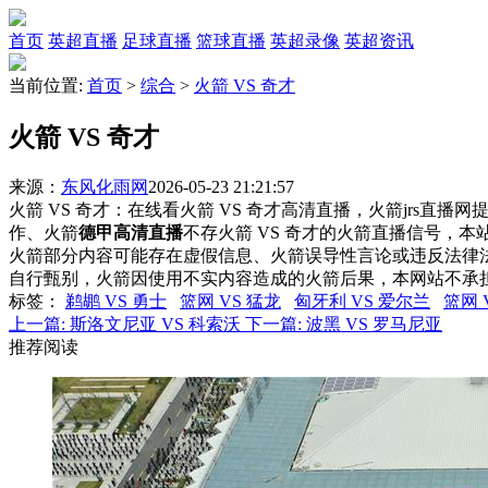
首页
英超直播
足球直播
篮球直播
英超录像
英超资讯
当前位置:
首页
>
综合
>
火箭 VS 奇才
火箭 VS 奇才
来源：
东风化雨网
2026-05-23 21:21:57
火箭 VS 奇才：在线看火箭 VS 奇才高清直播，火箭jrs直播
作、火箭
德甲高清直播
不存火箭 VS 奇才的火箭直播信号，
火箭部分内容可能存在虚假信息、火箭误导性言论或违反法律
自行甄别，火箭因使用不实内容造成的火箭后果，本网站不承
标签
：
鹈鹕 VS 勇士
篮网 VS 猛龙
匈牙利 VS 爱尔兰
篮网 
上一篇:
斯洛文尼亚 VS 科索沃
下一篇:
波黑 VS 罗马尼亚
推荐阅读