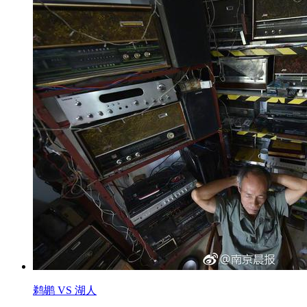
鹈鹕 VS 湖人